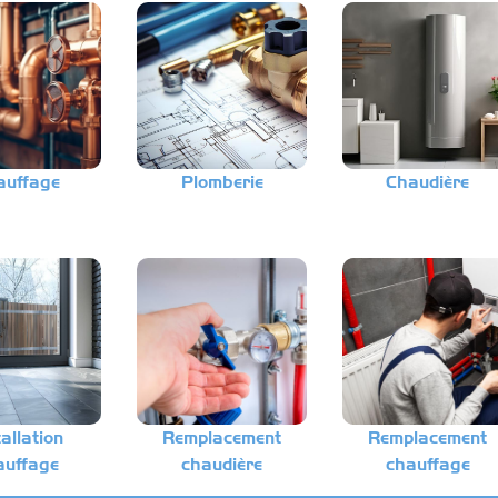
auffage
Plomberie
Chaudière
tallation
Remplacement
Remplacement
auffage
chaudière
chauffage