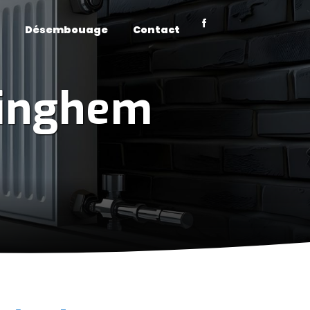
Désembouage
Contact
pinghem