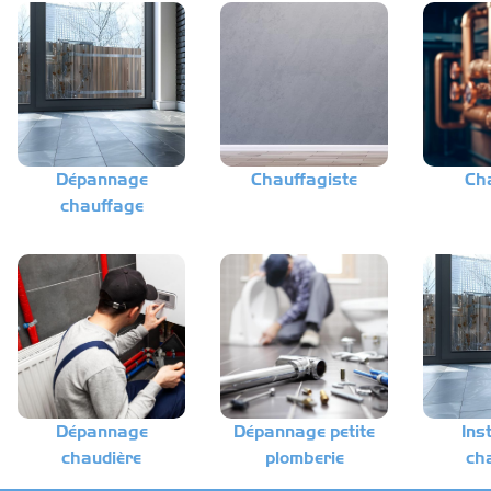
Dépannage
Chauffagiste
Ch
chauffage
Dépannage
Dépannage petite
Ins
chaudière
plomberie
ch