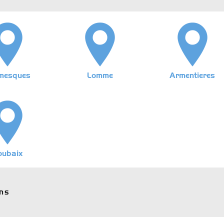
mesques
Lomme
Armentieres
oubaix
ons