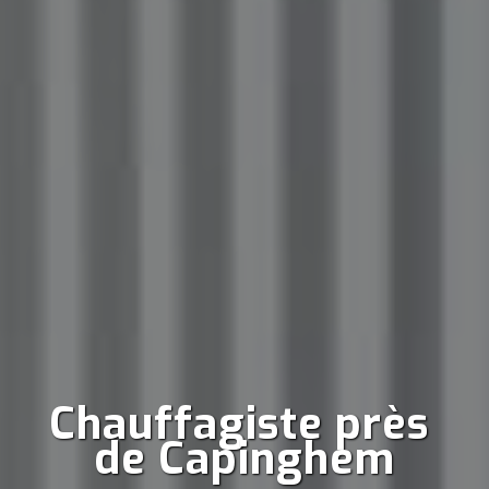
Chauffagiste près 
de Capinghem